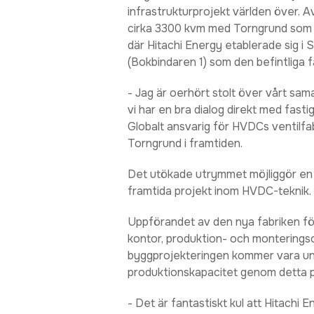
infrastrukturprojekt världen över. A
cirka 3300 kvm med Torngrund som 
där Hitachi Energy etablerade sig
(Bokbindaren 1) som den befintliga f
- Jag är oerhört stolt över vårt sam
vi har en bra dialog direkt med fast
Globalt ansvarig för HVDCs ventilfa
Torngrund i framtiden.
Det utökade utrymmet möjliggör en 
framtida projekt inom HVDC-teknik.
Uppförandet av den nya fabriken fö
kontor, produktion- och monterings
byggprojekteringen kommer vara und
produktionskapacitet genom detta pr
- Det är fantastiskt kul att Hitachi Ene