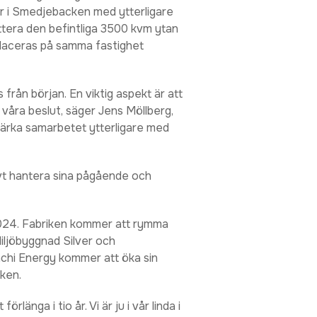
ler i Smedjebacken med ytterligare
tera den befintliga 3500 kvm ytan
laceras på samma fastighet
från början. En viktig aspekt är att
 våra beslut, säger Jens Möllberg,
stärka samarbetet ytterligare med
vt hantera sina pågående och
2024. Fabriken kommer att rymma
iljöbyggnad Silver och
chi Energy kommer att öka sin
ken.
rlänga i tio år. Vi är ju i vår linda i