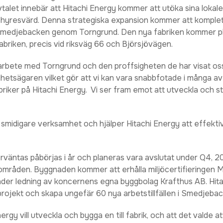
vtalet innebär att Hitachi Energy kommer att utöka sina loka
hyresvärd. Denna strategiska expansion kommer att komplet
 i Smedjebacken genom Torngrund. Den nya fabriken kommer p
abriken, precis vid riksväg 66 och Björsjövägen.
arbete med Torngrund och den proffsigheten de har visat oss 
ighetsägaren vilket gör att vi kan vara snabbfotade i många av
briker på Hitachi Energy. Vi ser fram emot att utveckla och 
smidigare verksamhet och hjälper Hitachi Energy att effekti
rväntas påbörjas i år och planeras vara avslutat under Q4, 
områden. Byggnaden kommer att erhålla miljöcertifieringen M
er ledning av koncernens egna byggbolag Krafthus AB. Hita
ojekt och skapa ungefär 60 nya arbetstillfällen i Smedjebac
rgy vill utveckla och bygga en till fabrik, och att det valde att fö