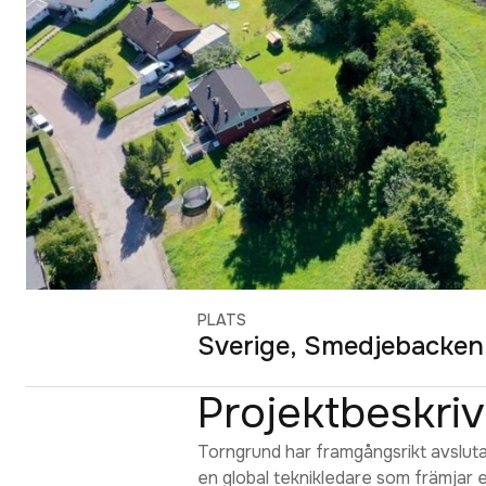
PLATS
Sverige, Smedjebacken
Projektbeskri
Torngrund har framgångsrikt avslutat
en global teknikledare som främjar e