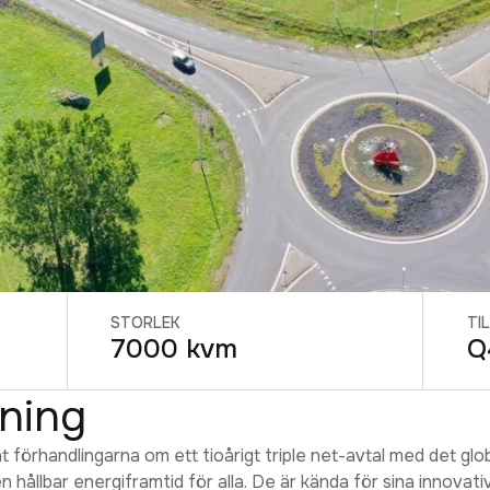
STORLEK
TI
7000 kvm
Q
vning
 förhandlingarna om ett tioårigt triple net-avtal med det glo
n hållbar energiframtid för alla. De är kända för sina innovat